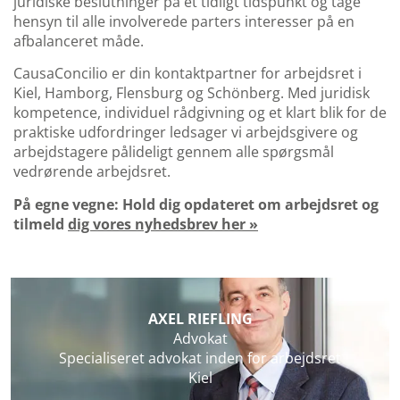
juridiske beslutninger på et tidligt tidspunkt og tage
hensyn til alle involverede parters interesser på en
afbalanceret måde.
CausaConcilio er din kontaktpartner for arbejdsret i
Kiel, Hamborg, Flensburg og Schönberg. Med juridisk
kompetence, individuel rådgivning og et klart blik for de
praktiske udfordringer ledsager vi arbejdsgivere og
arbejdstagere pålideligt gennem alle spørgsmål
vedrørende arbejdsret.
På egne vegne: Hold dig opdateret om arbejdsret og
tilmeld
dig vores nyhedsbrev her »
AXEL RIEFLING
Advokat
Specialiseret advokat inden for arbejdsret
Kiel