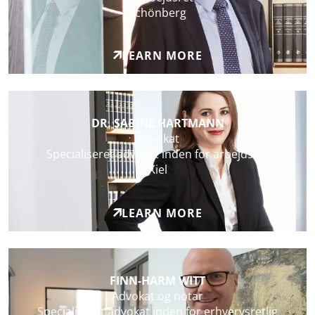
Schönberg
LEARN MORE
DR. SABINE HARTMANN
Advokat
Specialiseret advokat inden for arbejdsret
Kiel
LEARN MORE
FINN-HARM WITT
Advokat og notar
Specialiseret advokat inden for erhvervsretlig