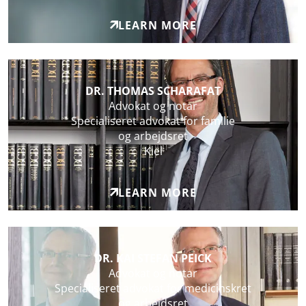
LEARN MORE
DR. THOMAS SCHARAFAT
Advokat og notar
Specialiseret advokat for familie
og arbejdsret
Kiel
LEARN MORE
DR. KAI STEFAN PEICK
Advokat og notar
Specialiseret advokat for medicinskret
og arbejdsret