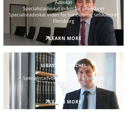
Advokat
Specialistadvokat inden for arbejdsret
Specialistadvokat inden for handels- og selskabsret
Flensburg
LEARN MORE
SEBASTIAN KEUCHEL
Advokat
Specialistadvokat inden for arbejdsret
Kiel
LEARN MORE