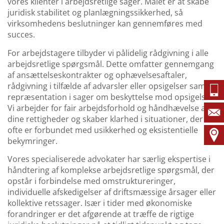
vores klienter i arbejdsretlige sager. Målet er at skabe
juridisk stabilitet og planlægningssikkerhed, så
virksomhedens beslutninger kan gennemføres med
succes.
For arbejdstagere tilbyder vi pålidelig rådgivning i alle
arbejdsretlige spørgsmål. Dette omfatter gennemgang
af ansættelseskontrakter og ophævelsesaftaler,
rådgivning i tilfælde af advarsler eller opsigelser samt
repræsentation i sager om beskyttelse mod opsigelse.
Vi arbejder for fair arbejdsforhold og håndhævelse af
dine rettigheder og skaber klarhed i situationer, der
ofte er forbundet med usikkerhed og eksistentielle
bekymringer.
Vores specialiserede advokater har særlig ekspertise i
håndtering af komplekse arbejdsretlige spørgsmål, der
opstår i forbindelse med omstruktureringer,
individuelle afskedigelser af driftsmæssige årsager eller
kollektive retssager. Især i tider med økonomiske
forandringer er det afgørende at træffe de rigtige