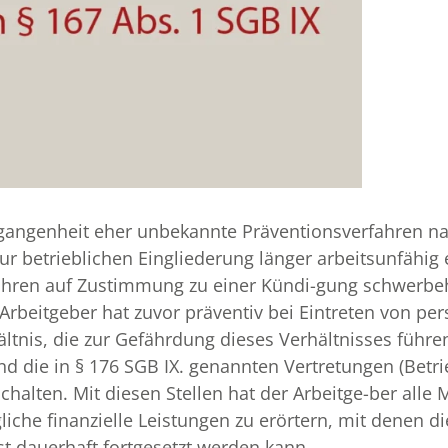
angenheit eher unbekannte Präventionsverfahren nac
ur betrieblichen Eingliederung länger arbeitsunfähig
fahren auf Zustimmung zu einer Kündi-gung schwerbeh
rbeitgeber hat zuvor präventiv bei Eintreten von per
ltnis, die zur Gefährdung dieses Verhältnisses führe
d die in § 176 SGB IX. genannten Vertretungen (Betrie
chalten. Mit diesen Stellen hat der Arbeitge-ber alle 
che finanzielle Leistungen zu erörtern, mit denen die
t dauerhaft fortgesetzt werden kann.