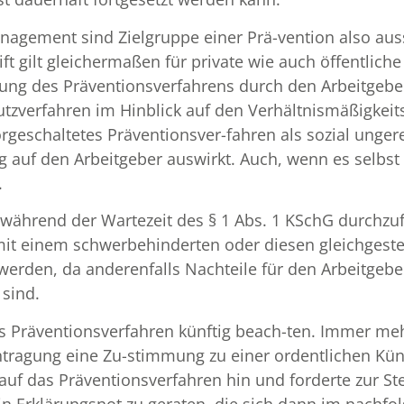
agement sind Zielgruppe einer Prä-vention also aus
ift gilt gleichermaßen für private wie auch öffentlich
htung des Präventionsverfahrens durch den Arbeitgeb
zverfahren im Hinblick auf den Verhältnismäßigkeit
eschaltetes Präventionsver-fahren als sozial ungerech
g auf den Arbeitgeber auswirkt. Auch, wenn es selbst
.
 während der Wartezeit des § 1 Abs. 1 KSchG durchzu
 mit einem schwerbehinderten oder diesen gleichgest
 werden, da anderenfalls Nachteile für den Arbeitgebe
sind.
s Präventionsverfahren künftig beach-ten. Immer me
ntragung eine Zu-stimmung zu einer ordentlichen Kü
 auf das Präventionsverfahren hin und forderte zur 
 in Erklärungsnot zu geraten, die sich dann im nachf